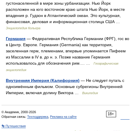
густонаселенной в мире зоны урбанизации. Нью Йорк
расположен на юго восточном краю штата Нью Йорк, в месте
впадения р. Гудзон в Атлантический океан. Это культурная,
финансовая, деловая и информационная столица США …
Энциклопедия Кольера
Германия
— Федеративная Республика Германии (ФРГ), гос во
в Центр. Европе. Германия (Germania) как территория,
заселенная герм, племенами, впервые упоминается Пифеем
из Массалии в IV в. до н. э. Позже название Германия
использовалось для обозначения рим.… …
Географическая
энциклопедия
Внутренняя Империя (Калифорния)
— Не следует путать с
одноимённым фильмом. Основные субрегионы Внутренней
Империи, включая долину Виктора …
Википедия
© Академик, 2000-2026
18+
Обратная связь:
Техподдержка
,
Реклама на сайте
👣 Путешествия