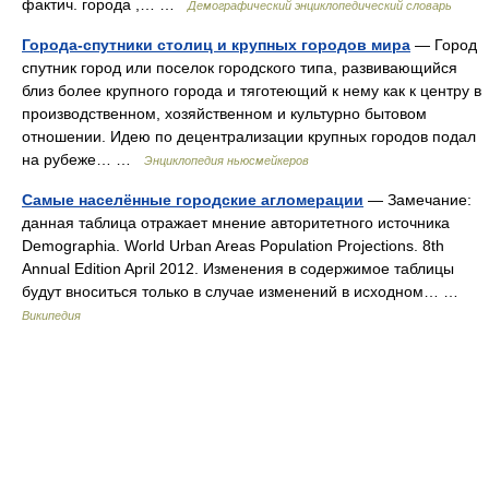
фактич. города ,… …
Демографический энциклопедический словарь
Города-спутники столиц и крупных городов мира
— Город
спутник город или поселок городского типа, развивающийся
близ более крупного города и тяготеющий к нему как к центру в
производственном, хозяйственном и культурно бытовом
отношении. Идею по децентрализации крупных городов подал
на рубеже… …
Энциклопедия ньюсмейкеров
Самые населённые городские агломерации
— Замечание:
данная таблица отражает мнение авторитетного источника
Demographia. World Urban Areas Population Projections. 8th
Annual Edition April 2012. Изменения в содержимое таблицы
будут вноситься только в случае изменений в исходном… …
Википедия